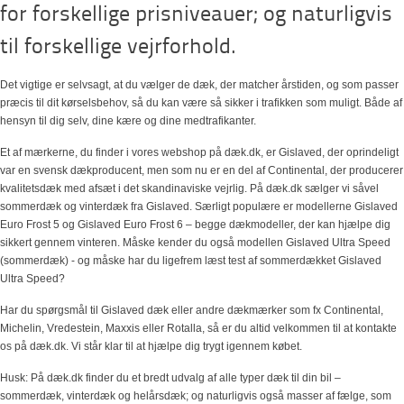
for forskellige prisniveauer; og naturligvis
til forskellige vejrforhold.
Det vigtige er selvsagt, at du vælger de dæk, der matcher årstiden, og som passer
præcis til dit kørselsbehov, så du kan være så sikker i trafikken som muligt. Både af
hensyn til dig selv, dine kære og dine medtrafikanter.
Et af mærkerne, du finder i vores webshop på dæk.dk, er Gislaved, der oprindeligt
var en svensk dækproducent, men som nu er en del af Continental, der producerer
kvalitetsdæk med afsæt i det skandinaviske vejrlig. På dæk.dk sælger vi såvel
sommerdæk og vinterdæk fra Gislaved. Særligt populære er modellerne Gislaved
Euro Frost 5 og Gislaved Euro Frost 6 – begge dækmodeller, der kan hjælpe dig
sikkert gennem vinteren. Måske kender du også modellen Gislaved Ultra Speed
(sommerdæk) - og måske har du ligefrem læst test af sommerdækket Gislaved
Ultra Speed?
Har du spørgsmål til Gislaved dæk eller andre dækmærker som fx Continental,
Michelin, Vredestein, Maxxis eller Rotalla, så er du altid velkommen til at kontakte
os på dæk.dk. Vi står klar til at hjælpe dig trygt igennem købet.
Husk: På dæk.dk finder du et bredt udvalg af alle typer dæk til din bil –
sommerdæk, vinterdæk og helårsdæk; og naturligvis også masser af fælge, som