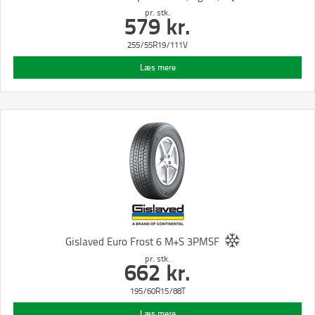
pr. stk.
579
kr.
255/55R19/111V
Læs mere
Gislaved Euro Frost 6 M+S 3PMSF
pr. stk.
662
kr.
195/60R15/88T
Læs mere