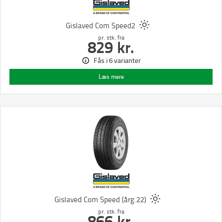
Gislaved Com Speed2
pr. stk.
fra
829
kr.
Fås i 6 varianter
Læs mere
Gislaved Com Speed (årg.22)
pr. stk.
fra
866
kr.