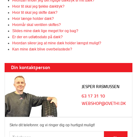
Hvordan finder jeg det rigtige dæktryk til mit dæk?
Hvor tit skal jeg tjekke dæktryk?
Hvor tit skal jeg skifte dæk?
Hvor længe holder dæk?
Hvornår skal ventilen skiftes?
Slides mine dæk lige meget for og bag?
Er der en udløbsdato på dæk?
Hvordan sikrer jeg at mine dæk holder længst muligt?
Kan mine dæk blive overbelastede?
Din kontaktperson
JESPER RASMUSSEN
63 17 31 10
WEBSHOP@OVETHI.DK
Skriv dit telefonnr. og vi ringer dig op hurtigst muligt!