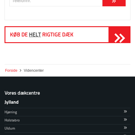
KØB DE
HELT
RIGTIGE DÆK
Forside
Videncenter
Vores dækcentre
Jylland
Hjørring
Holstebro
Uldum